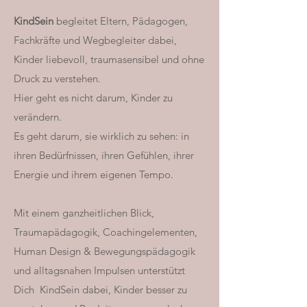
KindSein
begleitet Eltern, Pädagogen,
Fachkräfte und Wegbegleiter dabei,
Kinder liebevoll, traumasensibel und ohne
Druck zu verstehen.
Hier geht es nicht darum, Kinder zu
verändern.
Es geht darum, sie wirklich zu sehen: in
ihren Bedürfnissen, ihren Gefühlen, ihrer
Energie und ihrem eigenen Tempo.
Mit einem ganzheitlichen Blick,
Traumapädagogik, Coachingelementen,
Human Design & Bewegungspädagogik
und alltagsnahen Impulsen unterstützt
Dich KindSein dabei, Kinder besser zu