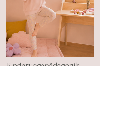
Kinderyogapädagogik
Eine Ausbildung, die nicht nur Dein Leben
verändert, sondern auch das unserer Kinder.
Denn Yoga ist so viel mehr als Asanas, Ruhe,
Stille und eine perfekte Haltung auf der Matte.
Yoga ist das Ankommen bei sich selbst.
zur Ausbildung